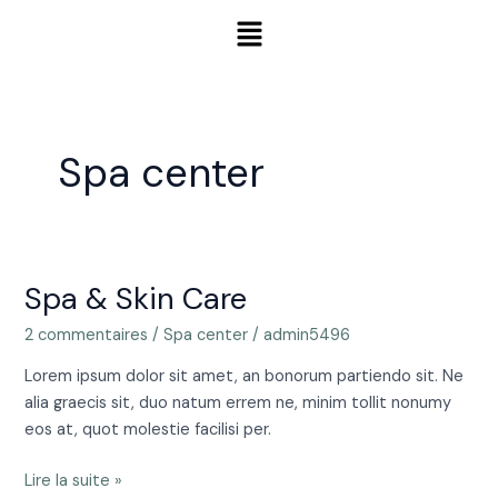
Aller
Menu
au
contenu
Spa center
Spa & Skin Care
Spa
&
2 commentaires
/
Spa center
/
admin5496
Skin
Care
Lorem ipsum dolor sit amet, an bonorum partiendo sit. Ne
alia graecis sit, duo natum errem ne, minim tollit nonumy
eos at, quot molestie facilisi per.
Lire la suite »