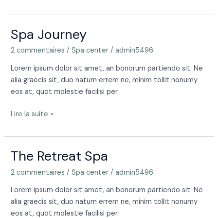
Spa Journey
Spa
Journey
2 commentaires
/
Spa center
/
admin5496
Lorem ipsum dolor sit amet, an bonorum partiendo sit. Ne
alia graecis sit, duo natum errem ne, minim tollit nonumy
eos at, quot molestie facilisi per.
Lire la suite »
The Retreat Spa
The
Retreat
2 commentaires
/
Spa center
/
admin5496
Spa
Lorem ipsum dolor sit amet, an bonorum partiendo sit. Ne
alia graecis sit, duo natum errem ne, minim tollit nonumy
eos at, quot molestie facilisi per.